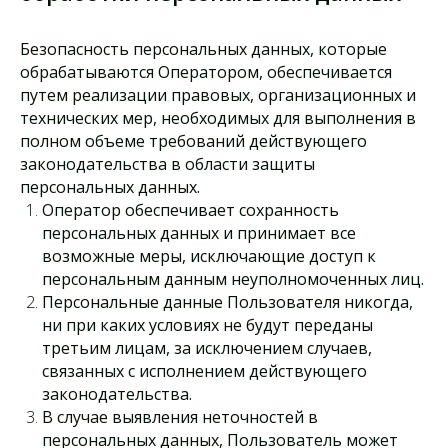
будущее
Безопасность персональных данных, которые
обрабатываются Оператором, обеспечивается
безопасным
путем реализации правовых, организационных и
технических мер, необходимых для выполнения в
полном объеме требований действующего
законодательства в области защиты
персональных данных.
Оператор обеспечивает сохранность
персональных данных и принимает все
8 (800) 505-70-43
возможные меры, исключающие доступ к
персональным данным неуполномоченных лиц.
box@infosmit.ru
Персональные данные Пользователя никогда,
ни при каких условиях не будут переданы
третьим лицам, за исключением случаев,
связанных с исполнением действующего
законодательства.
г. Санкт-Петербург, Кронштадт,
В случае выявления неточностей в
пр. Ленина, д. 16, к. 1, оф. 215-219
персональных данных, Пользователь может
г. Москва, Инновационный центр