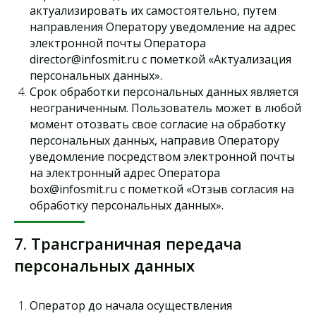
актуализировать их самостоятельно, путем
Сколково, район Технопарк
направления Оператору уведомление на адрес
электронной почты Оператора
director@infosmit.ru с пометкой «Актуализация
персональных данных».
О КОМПАНИИ
Срок обработки персональных данных является
Прайс-лист
неограниченным. Пользователь может в любой
О компании
момент отозвать свое согласие на обработку
Аккредитация
персональных данных, направив Оператору
уведомление посредством электронной почты
Объекты
на электронный адрес Оператора
Новости
box@infosmit.ru с пометкой «Отзыв согласия на
Контакты
обработку персональных данных».
УСЛУГИ
7. Трансграничная передача
Испытания бетона на прочность
персональных данных
Коэффициент уплотнения песка и засыпок
Контроль сварных соединений ВИК и УЗК
Генеральное лабораторное сопровождение
Оператор до начала осуществления