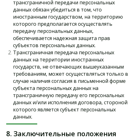
Уплотнение щебня и ПГС
трансграничной передачи персональных
данных обязан убедиться в том, что
Контроль длины и сплошности свай
иностранным государством, на территорию
Входной контроль бетонной смеси
которого предполагается осуществлять
Контроль уплотнения асфальтобетона
передачу персональных данных,
Испытание лестниц и ограждений кровли
обеспечивается надежная защита прав
Испытание стяжки на прочность
субъектов персональных данных.
Испытание арматуры и каркасов
Трансграничная передача персональных
Выборочный лабораторный контроль
данных на территории иностранных
государств, не отвечающих вышеуказанным
требованиям, может осуществляться только в
© ООО "ИНФОСМИТ",
2013 - 2026. Все права защищены.
случае наличия согласия в письменной форме
Политика конфиденциальности
субъекта персональных данных на
Разработка сайта Е. Иваненко
трансграничную передачу его персональных
данных и/или исполнения договора, стороной
которого является субъект персональных
данных.
8. Заключительные положения