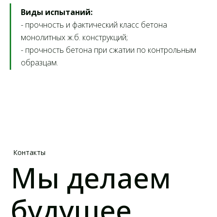
Мы делаем
Виды испытаний:
будущее
- прочность и фактический класс бетона
монолитных ж.б. конструкций;
безопасным
- прочность бетона при сжатии по контрольным
образцам.
8 (800) 505-70-43
box@infosmit.ru
г. Санкт-Петербург, Кронштадт,
пр. Ленина, д. 16, к. 1, оф. 215-219