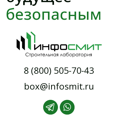
г. Москва, Инновационный центр
Сколково, район Технопарк
О КОМПАНИИ
Прайс-лист
О компании
Аккредитация
Объекты
Новости
Контакты
УСЛУГИ
Испытания бетона на прочность
Коэффициент уплотнения песка и засыпок
Контроль сварных соединений ВИК и УЗК
Генеральное лабораторное сопровождение