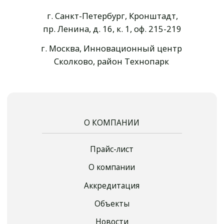
Уплотнение щебня и ПГС
Контроль длины и сплошности свай
Входной контроль бетонной смеси
Контроль уплотнения асфальтобетона
Испытание лестниц и ограждений кровли
Испытание стяжки на прочность
Испытание арматуры и каркасов
Выборочный лабораторный контроль
© ООО "ИНФОСМИТ",
2013 - 2026. Все права защищены.
Политика конфиденциальности
Разработка сайта Е. Иваненко