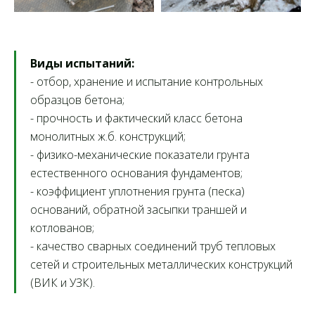
Контакты
Мы делаем
Виды испытаний:
будущее
- отбор, хранение и испытание контрольных
образцов бетона;
безопасным
- прочность и фактический класс бетона
монолитных ж.б. конструкций;
- физико-механические показатели грунта
естественного основания фундаментов;
- коэффициент уплотнения грунта (песка)
оснований, обратной засыпки траншей и
8 (800) 505-70-43
котлованов;
- качество сварных соединений труб тепловых
box@infosmit.ru
сетей и строительных металлических конструкций
(ВИК и УЗК).