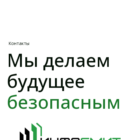
г. Санкт-Петербург, Кронштадт,
пр. Ленина, д. 16, к. 1, оф. 215-219
г. Москва, Инновационный центр
Сколково, район Технопарк
О КОМПАНИИ
Прайс-лист
О компании
Аккредитация
Объекты
Новости
Контакты
УСЛУГИ
Испытания бетона на прочность
Коэффициент уплотнения песка и засыпок