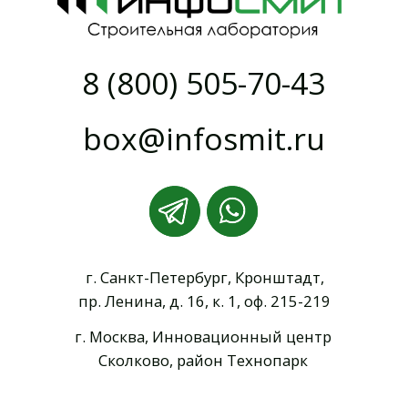
Контроль сварных соединений ВИК и УЗК
Генеральное лабораторное сопровождение
Уплотнение щебня и ПГС
Контроль длины и сплошности свай
Входной контроль бетонной смеси
Контроль уплотнения асфальтобетона
Испытание лестниц и ограждений кровли
Испытание стяжки на прочность
Испытание арматуры и каркасов
Выборочный лабораторный контроль
© ООО "ИНФОСМИТ",
2013 - 2026. Все права защищены.
Политика конфиденциальности
Разработка сайта Е. Иваненко