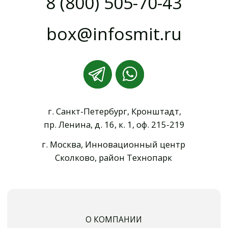
Уплотнение щебня и ПГС
Контроль длины и сплошности свай
Входной контроль бетонной смеси
Контроль уплотнения асфальтобетона
Испытание лестниц и ограждений кровли
Испытание стяжки на прочность
Испытание арматуры и каркасов
Выборочный лабораторный контроль
© ООО "ИНФОСМИТ",
2013 - 2026. Все права защищены.
Политика конфиденциальности
Разработка сайта Е. Иваненко