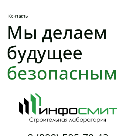
г. Москва, Инновационный центр
Сколково, район Технопарк
О КОМПАНИИ
Прайс-лист
О компании
Аккредитация
Объекты
Новости
Контакты
УСЛУГИ
Испытания бетона на прочность
Коэффициент уплотнения песка и засыпок
Контроль сварных соединений ВИК и УЗК
Генеральное лабораторное сопровождение