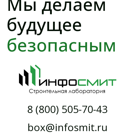
г. Санкт-Петербург, Кронштадт,
пр. Ленина, д. 16, к. 1, оф. 215-219
г. Москва, Инновационный центр
Сколково, район Технопарк
О КОМПАНИИ
Прайс-лист
О компании
Аккредитация
Объекты
Новости
Контакты
УСЛУГИ
Испытания бетона на прочность