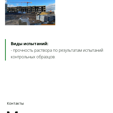
Контакты
Мы делаем
будущее
безопасным
Виды испытаний:
- прочность раствора по результатам испытаний
контрольных образцов.
8 (800) 505-70-43
box@infosmit.ru