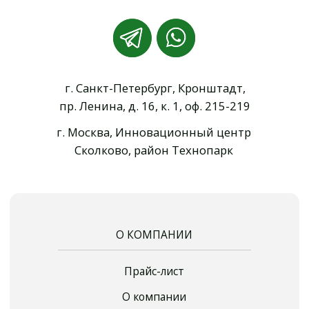
Коэффициент уплотнения песка и засыпок
Контроль сварных соединений ВИК и УЗК
Генеральное лабораторное сопровождение
Уплотнение щебня и ПГС
Контроль длины и сплошности свай
Входной контроль бетонной смеси
Контроль уплотнения асфальтобетона
Испытание лестниц и ограждений кровли
Испытание стяжки на прочность
Испытание арматуры и каркасов
Выборочный лабораторный контроль
© ООО "ИНФОСМИТ",
2013 - 2026. Все права защищены.
Политика конфиденциальности
Разработка сайта Е. Иваненко