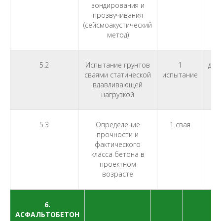
зондирования и
прозвучивания
(сейсмоакустический
метод)
5.2
Испытание грунтов
1
дог
сваями статической
испытание
вдавливающей
нагрузкой
5.3
Определение
1 свая
2
прочности и
фактического
класса бетона в
проектном
возрасте
6.
АСФАЛЬТОБЕТОН