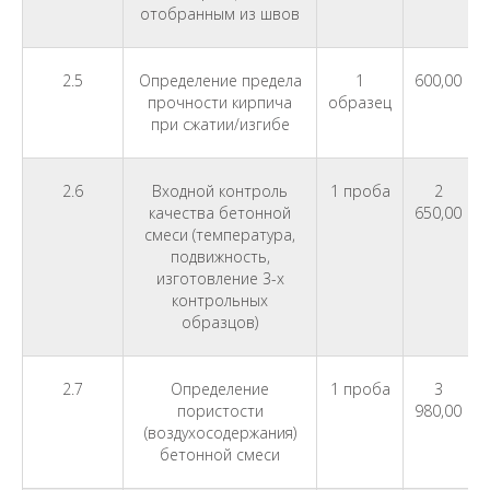
отобранным из швов
2.5
Определение предела
1
600,00
прочности кирпича
образец
при сжатии/изгибе
2.6
Входной контроль
1 проба
2
качества бетонной
650,00
смеси (температура,
подвижность,
изготовление 3-х
контрольных
образцов)
2.7
Определение
1 проба
3
пористости
980,00
(воздухосодержания)
бетонной смеси