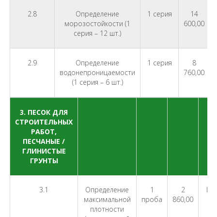
2.8
Определение
1 серия
14
морозостойкости (1
600,00
серия – 12 шт.)
2.9
Определение
1 серия
8
водонепроницаемости
760,00
(1 серия – 6 шт.)
3. ПЕСОК ДЛЯ
СТРОИТЕЛЬНЫХ
РАБОТ,
ПЕСЧАНЫЕ /
ГЛИНИСТЫЕ
ГРУНТЫ
3.1
Определение
1
2
ГО
максимальной
проба
860,00
плотности