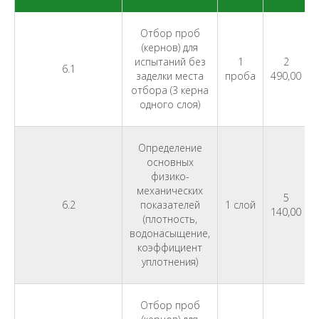
Отбор проб
(кернов) для
испытаний без
1
2
6.1
заделки места
проба
490,00
отбора (3 керна
одного слоя)
Определение
основных
физико-
механических
5
6.2
показателей
1 слой
140,00
(плотность,
водонасыщение,
коэффициент
уплотнения)
Отбор проб