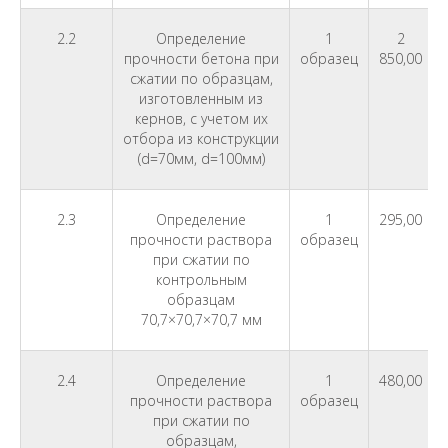
2.2
Определение
1
2
прочности бетона при
образец
850,00
сжатии по образцам,
изготовленным из
кернов, с учетом их
отбора из конструкции
(d=70мм, d=100мм)
2.3
Определение
1
295,00
прочности раствора
образец
при сжатии по
контрольным
образцам
70,7×70,7×70,7 мм
2.4
Определение
1
480,00
прочности раствора
образец
при сжатии по
образцам,