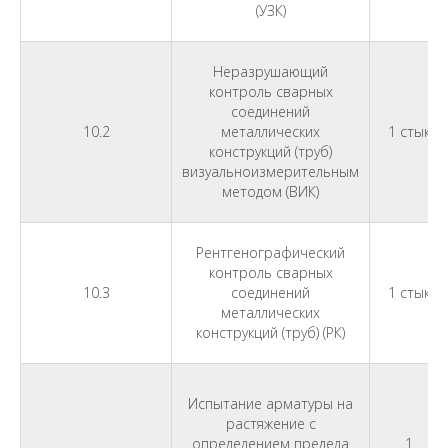
(УЗК)
Неразрушающий
контроль сварных
соединений
10.2
металлических
1 стык
конструкций (труб)
визуальноизмерительным
методом (ВИК)
Рентгенографический
контроль сварных
10.3
соединений
1 стык
металлических
конструкций (труб) (РК)
Испытание арматуры на
растяжение с
определением предела
1