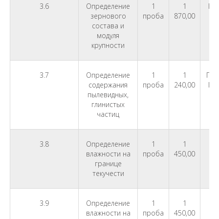
3.6
Определение
1
1
ГО
зернового
проба
870,00
состава и
модуля
крупности
3.7
Определение
1
1
ГОС
содержания
проба
240,00
ГО
пылевидных,
глинистых
частиц
3.8
Определение
1
1
ГО
влажности на
проба
450,00
границе
текучести
3.9
Определение
1
1
ГО
влажности на
проба
450,00