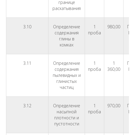
границе
раскатывания
3.10
Определение
1
980,00
ГОС
содержания
проба
ГО
глины в
комках
3.11
Определение
1
1
ГОС
содержания
проба
360,00
ГО
пылевидных и
глинистых
частиц
3.12
Определение
1
970,00
ГОС
насыпной
проба
ГО
плотности и
пустотности