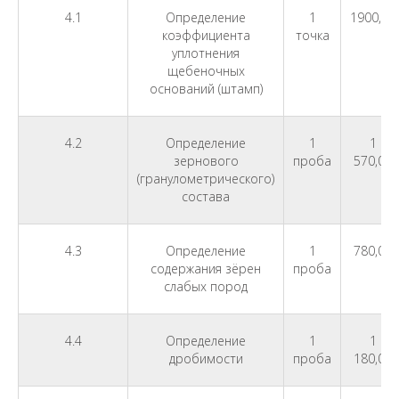
4.1
Определение
1
1900,00
коэффициента
точка
уплотнения
щебеночных
оснований (штамп)
4.2
Определение
1
1
зернового
проба
570,00
(гранулометрического)
состава
4.3
Определение
1
780,00
содержания зёрен
проба
слабых пород
4.4
Определение
1
1
дробимости
проба
180,00