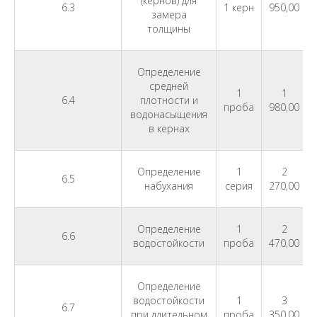
(кернов) для
6.3
1 керн
950,00
замера
толщины
Определение
средней
1
1
6.4
плотности и
проба
980,00
водонасыщения
в кернах
Определение
1
2
6.5
набухания
серия
270,00
Определение
1
2
6.6
водостойкости
проба
470,00
Определение
водостойкости
1
3
6.7
при длительном
проба
350,00