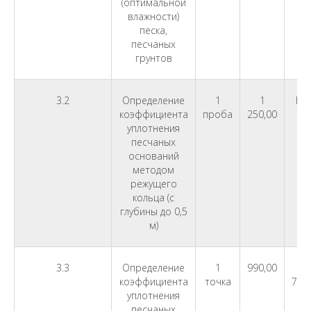
(оптимальной
влажности)
песка,
песчаных
грунтов
3.2
Определение
1
1
ГО
коэффициента
проба
250,00
20
уплотнения
51
песчаных
оснований
методом
режущего
кольца (с
глубины до 0,5
м)
3.3
Определение
1
990,00
коэффициента
точка
78.
уплотнения
песчаных