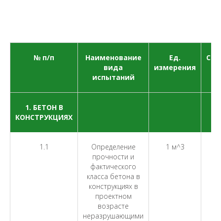
№ п/п
Наименование
Ед.
Сто
вида
измерения
испытаний
1. БЕТОН В
КОНСТРУКЦИЯХ
1.1
Определение
1 м^3
прочности и
фактического
класса бетона в
конструкциях в
проектном
возрасте
неразрушающими