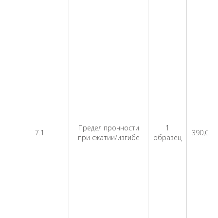
Предел прочности
1
7.1
390,00
при сжатии/изгибе
образец