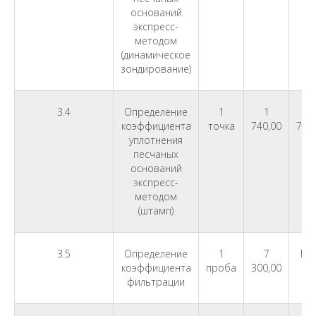
оснований
экспресс-
методом
(динамическое
зондирование)
3.4
Определение
1
1
коэффициента
точка
740,00
78.
уплотнения
песчаных
оснований
экспресс-
методом
(штамп)
3.5
Определение
1
7
ГО
коэффициента
проба
300,00
фильтрации