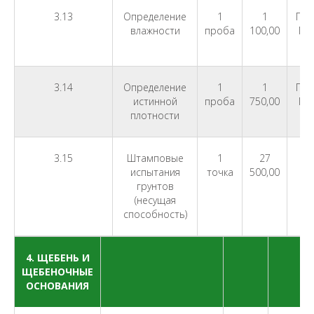
3.13
Определение
1
1
ГОС
влажности
проба
100,00
ГО
3.14
Определение
1
1
ГОС
истинной
проба
750,00
ГО
плотности
3.15
Штамповые
1
27
ГО
испытания
точка
500,00
грунтов
(несущая
способность)
4. ЩЕБЕНЬ И
ЩЕБЕНОЧНЫЕ
ОСНОВАНИЯ