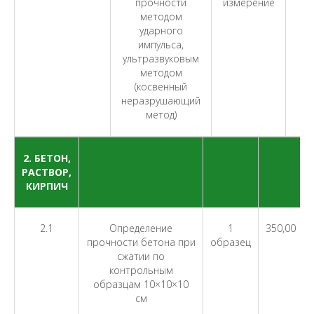
прочности
измерение
методом
ударного
импульса,
ультразвуковым
методом
(косвенный
неразрушающий
метод)
2. БЕТОН,
РАСТВОР,
КИРПИЧ
2.1
Определение
1
350,00
прочности бетона при
образец
сжатии по
контрольным
образцам 10×10×10
см