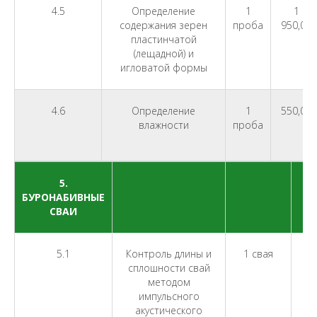
4.5
Определение
1
1
содержания зерен
проба
950,00
пластинчатой
(лещадной) и
игловатой формы
4.6
Определение
1
550,00
влажности
проба
5.
БУРОНАБИВНЫЕ
СВАИ
5.1
Контроль длины и
1 свая
2
сплошности свай
методом
импульсного
акустического