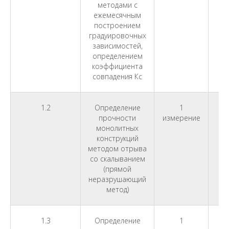
методами с
ежемесячным
построением
градуировочных
зависимостей,
определением
коэффициента
совпадения Кс
1.2
Определение
1
1
прочности
измерение
монолитных
конструкций
методом отрыва
со скалыванием
(прямой
неразрушающий
метод)
1.3
Определение
1