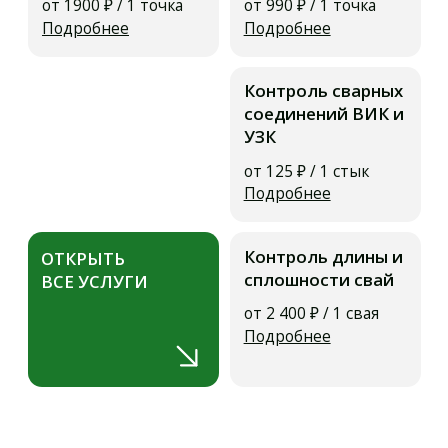
Контакты
Мы делаем
будущее
безопасным
8 (800) 505-70-43
box@infosmit.ru