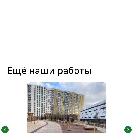
СМОТРЕТЬ ВСЕ ОБЪЕКТЫ
Наши услуги
Генеральное
Испытания бетона
лабораторное
на прочность
сопровождение
3
от 88 т.р./мес.
от 45 ₽ / м.
Подробнее
Подробнее