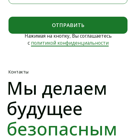
Коэффициент уплотнения песка и засыпок
Контроль сварных соединений ВИК и УЗК
Генеральное лабораторное сопровождение
Уплотнение щебня и ПГС
Контроль длины и сплошности свай
Входной контроль бетонной смеси
Контроль уплотнения асфальтобетона
Испытание лестниц и ограждений кровли
Испытание стяжки на прочность
Испытание арматуры и каркасов
Выборочный лабораторный контроль
© ООО "ИНФОСМИТ",
2013 - 2026. Все права защищены.
Политика конфиденциальности
Разработка сайта Е. Иваненко