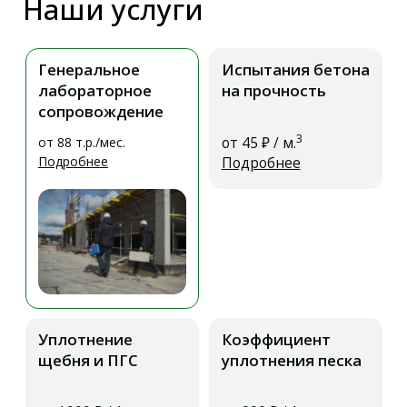
Оставьте заявку на расчет
испытаний
И в течение 1 часа мы перезвоним Вам и
предоставим варианты сотрудничества с
минимально возможной ценой
ФИО
Телефон
+7
Комментарий
ОТПРАВИТЬ
Нажимая на кнопку, Вы соглашаетесь
с
политикой конфиденциальности